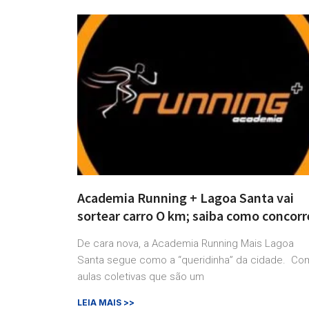
Academia Running + Lagoa Santa vai
sortear carro O km; saiba como concorr
De cara nova, a Academia Running Mais Lagoa
Santa segue como a “queridinha” da cidade. Co
aulas coletivas que são um
LEIA MAIS >>