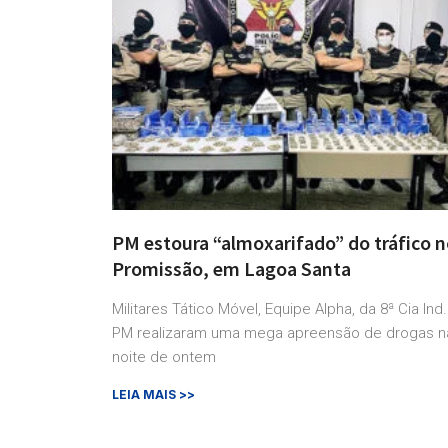
PM estoura “almoxarifado” do tráfico 
Promissão, em Lagoa Santa
Militares Tático Móvel, Equipe Alpha, da 8ª Cia Ind.
PM realizaram uma mega apreensão de drogas n
noite de ontem
LEIA MAIS >>