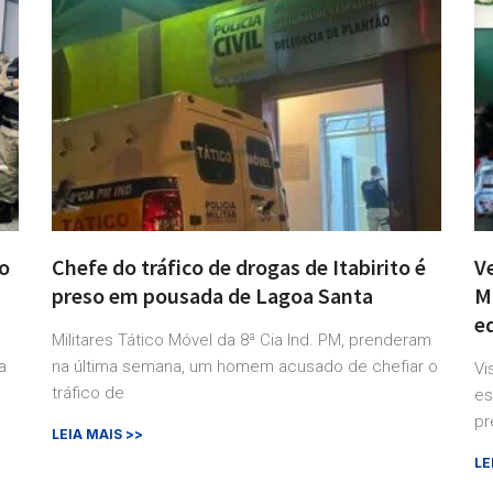
no
Chefe do tráfico de drogas de Itabirito é
V
preso em pousada de Lagoa Santa
M
e
Militares Tático Móvel da 8ª Cia Ind. PM, prenderam
a
na última semana, um homem acusado de chefiar o
Vi
tráfico de
es
pr
LEIA MAIS >>
LE