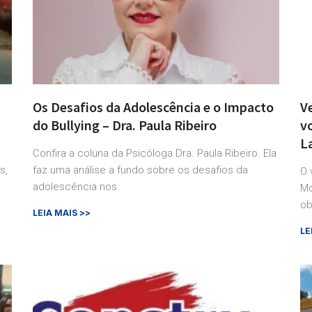
a
Os Desafios da Adolescência e o Impacto
V
do Bullying – Dra. Paula Ribeiro
v
L
Confira a coluna da Psicóloga Dra. Paula Ribeiro. Ela
s,
faz uma análise a fundo sobre os desafios da
O 
adolescência nos
Mo
ob
LEIA MAIS >>
LE