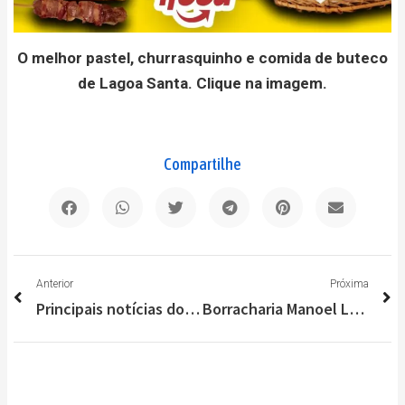
O melhor pastel, churrasquinho e comida de buteco
de Lagoa Santa. Clique na imagem.
Compartilhe
Anterior
P
Anterior
Próxima
Principais notícias do Brasil e do Mundo nesta segunda-feira (27/09)
Borracharia Manoel Leite alia experiência e soluções tecnológicas em Lagoa Santa