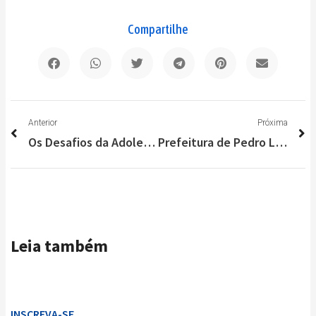
Compartilhe
Anterior
P
Anterior
Próxima
Os Desafios da Adolescência e o Impacto do Bullying – Dra. Paula Ribeiro
Prefeitura de Pedro Leopoldo apresenta balanço dos 100 primeiros dias de governo
Leia também
INSCREVA-SE