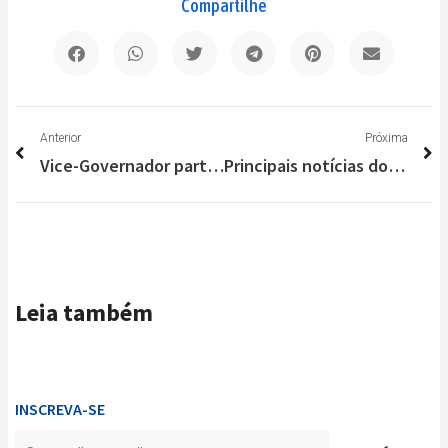
Compartilhe
Anterior
P
Anterior
Próxima
Vice-Governador participa de palestra para empresários de Pedro Leopoldo
Principais notícias do Brasil e do Mundo nesta sexta-feira (24/09)
Leia também
INSCREVA-SE
Enviar