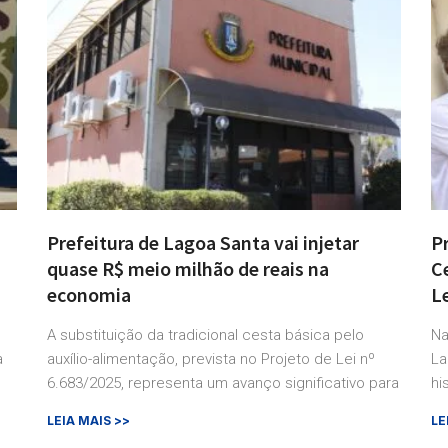
Prefeitura de Lagoa Santa vai injetar
P
s
quase R$ meio milhão de reais na
C
economia
L
A substituição da tradicional cesta básica pelo
Na
a
auxílio-alimentação, prevista no Projeto de Lei nº
La
6.683/2025, representa um avanço significativo para
hi
LEIA MAIS >>
LE