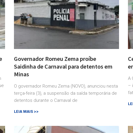
e
Governador Romeu Zema proíbe
C
Saidinha de Carnaval para detentos em
en
Minas
m
A 
ue
– 
O governador Romeu Zema (NOVO), anunciou nesta
fa
terça-feira (3), a suspensão da saída temporária de
detentos durante o Carnaval de
LE
LEIA MAIS >>