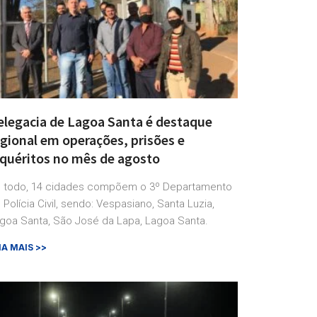
elegacia de Lagoa Santa é destaque
egional em operações, prisões e
nquéritos no mês de agosto
 todo, 14 cidades compõem o 3º Departamento
 Polícia Civil, sendo: Vespasiano, Santa Luzia,
goa Santa, São José da Lapa, Lagoa Santa.
IA MAIS >>