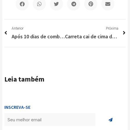
Anterior
P
Anterior
Próxima
Após 10 dias de combate, fogo na Serra do Cipó é extinto
Carreta cai de cima de viaduto na Cristiano Machado, em Belo Horizonte
Leia também
INSCREVA-SE
Enviar