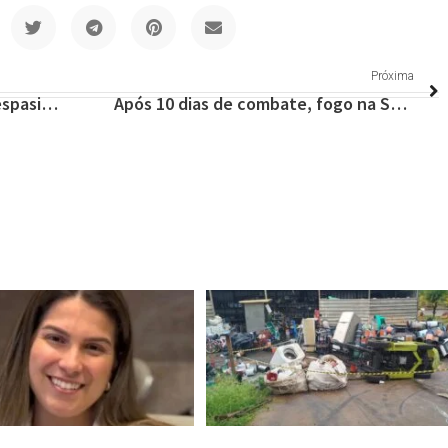
Próxima
Delegacia de Homicídios de Vespasiano conclui mistério sobre corpo carbonizado
Após 10 dias de combate, fogo na Serra do Cipó é extinto