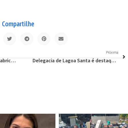
Compartilhe
Próxima
Militares apreendem arma de fabricação Russa com traficante de Venda Nova
Delegacia de Lagoa Santa é destaque regional em operações, prisões e inquéritos no mês de agosto