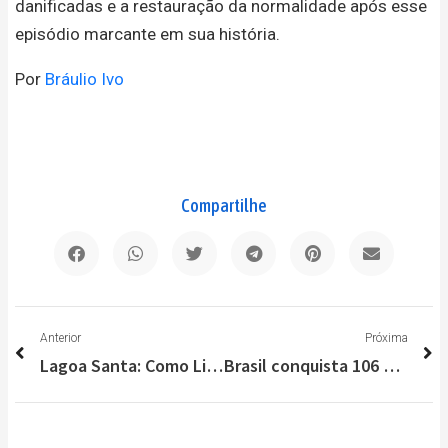
danificadas e a restauração da normalidade após esse
episódio marcante em sua história.
Por
Bráulio Ivo
Compartilhe
Anterior
P
Anterior
Próxima
Lagoa Santa: Como Lidar com Reajustes em Planos de Saúde, Segundo Drª Keila
Brasil conquista 106 medalhas no Sul-Americano de Canoagem e Paracanoagem realizado em Lagoa Santa