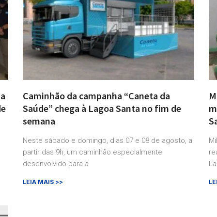
ia
Caminhão da campanha “Caneta da
M
de
Saúde” chega à Lagoa Santa no fim de
m
semana
S
Neste sábado e domingo, dias 07 e 08 de agosto, a
Mi
partir das 9h, um caminhão especialmente
re
desenvolvido para a
La
LEIA MAIS >>
LE