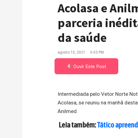
Acolasa e Ani
parceria inédi
da saúde
agosto 10, 2021
6:03 PM
Ouvir Este Post
Intermediada pelo Vetor Norte No
Acolasa, se reuniu na manhã desta
Anilmed.
Leia também:
Tático apreend