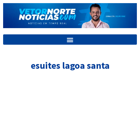
Ir
para
o
conteúdo
esuites lagoa santa