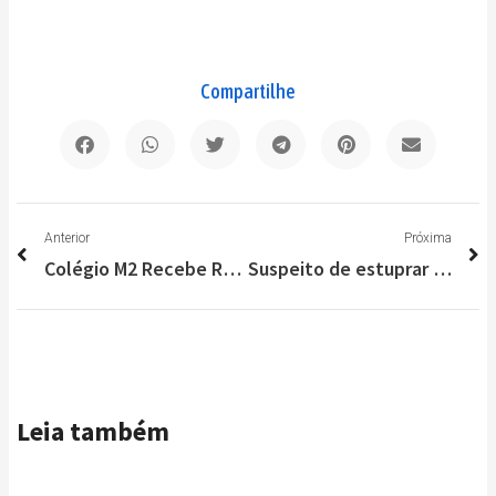
Compartilhe
Anterior
P
Anterior
Próxima
Colégio M2 Recebe Reconhecimento da Universidade de Cambridge
Suspeito de estuprar jovem de 16 anos em Lagoa Santa é preso no Espírito Santo
Leia também