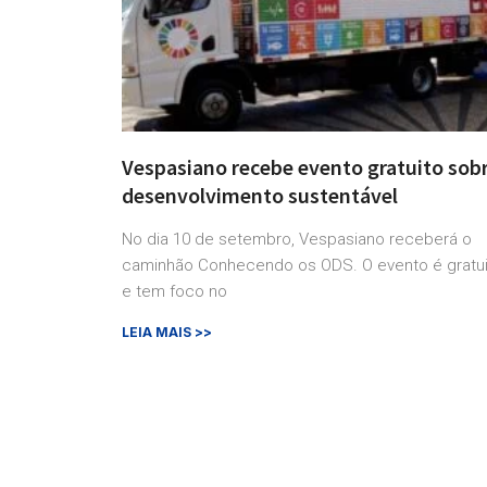
Vespasiano recebe evento gratuito sob
desenvolvimento sustentável
No dia 10 de setembro, Vespasiano receberá o
caminhão Conhecendo os ODS. O evento é gratu
e tem foco no
LEIA MAIS >>