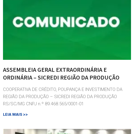
ASSEMBLEIA GERAL EXTRAORDINÁRIA E
ORDINÁRIA – SICREDI REGIÃO DA PRODUÇÃO
COOPERATIVA DE CRÉDITO, POUPANÇA E INVESTIMENTO DA
REGIÃO DA PRODUÇÃO – SICREDI REGIÃO DA PRODUÇÃO
RS/SC/MG CNPJ n.º 89.468.565/0001-01
LEIA MAIS >>