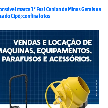
onsável marca 1º Fast Canion de Minas Gerais na
ra do Cipó; confira fotos