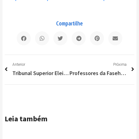
Compartilhe
Anterior
P
Anterior
Próxima
Tribunal Superior Eleitoral divulga lista de candidatos de Lagoa Santa; confira
Professores da Faseh apontam os perigos do cigarro eletrônico
Leia também