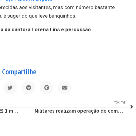
recidas aos visitantes, mas com número bastante
a, é sugerido que leve banquinhos.
ta da cantora Lorena Lins e percussão.
Compartilhe
Próxima
Câmara de BH veta abono de R$ 1 mil para profissionais da linha de frente do combate à covid-19
Militares realizam operação de combate ao tráfico de drogas na Serra do Cipó; 2 presos