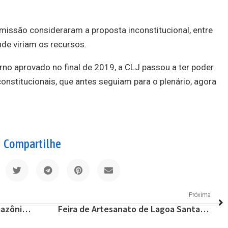
ssão consideraram a proposta inconstitucional, entre
nde viriam os recursos.
no aprovado no final de 2019, a CLJ passou a ter poder
onstitucionais, que antes seguiam para o plenário, agora
Compartilhe
Próxima
Mourão nega destruição da Amazônia e diz que imprensa criou ‘ruído’ com Angela Merkel
Feira de Artesanato de Lagoa Santa está liberada a partir deste domingo 6/09