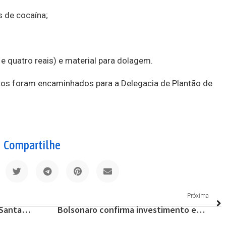
s de cocaína;
 e quatro reais) e material para dolagem.
itos foram encaminhados para a Delegacia de Plantão de
Compartilhe
Próxima
Feira de Artesanato de Lagoa Santa está liberada a partir deste domingo 6/09
Bolsonaro confirma investimento em novo trecho do metrô de Belo Horizonte