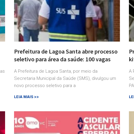
Prefeitura de Lagoa Santa abre processo
P
seletivo para área da saúde: 100 vagas
ki
nas
A Prefeitura de Lagoa Santa, por meio da
A 
Secretaria Municipal da Saúde (SMS), divulgou um
Se
novo processo seletivo para a
PA
LEIA MAIS >>
LE