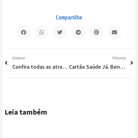
Compartilhe
Anterior
P
Anterior
Próxima
Confira todas as atrações da Festa de Agosto em Lagoa Santa
Cartão Saúde Já. Benefícios para você e sua família em Lagoa Santa e Região
Leia também