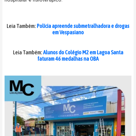
Leia Também:
Polícia apreende submetralhadora e drogas
em Vespasiano
Leia Também:
Alunos do Colégio M2 em Lagoa Santa
faturam 46 medalhas na OBA