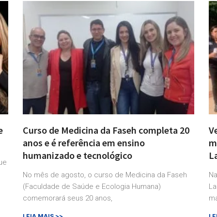
e
Curso de Medicina da Faseh completa 20
V
anos e é referência em ensino
m
humanizado e tecnológico
L
ue
No mês de agosto, o curso de Medicina da Faseh
Na
(Faculdade de Saúde e Ecologia Humana)
La
comemorará seus 20 anos,
ma
LEIA MAIS >>
LE