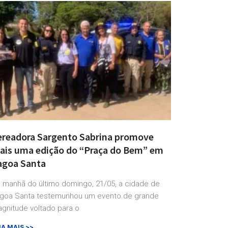
ereadora Sargento Sabrina promove
ais uma edição do “Praça do Bem” em
agoa Santa
 manhã do último domingo, 21/05, a cidade de
goa Santa testemunhou um evento de grande
gnitude voltado para o
IA MAIS >>