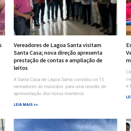
s
Vereadores de Lagoa Santa visitam
E
Santa Casa; nova direção apresenta
V
prestação de contas e ampliação de
mé
leitos
Ce
cu
A Santa Casa de Lagoa Santa convidou os 15
e 
vereadores do município para uma reunião de
apresentação dos novos membros
LE
LEIA MAIS >>