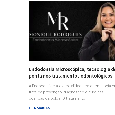
Endodontia Microscópica, tecnologia d
ponta nos tratamentos odontológicos
A Endodontia é a especialidade da odontologia q
trata da prevenção, diagnóstico e cura das
doenças da polpa. O tratamento
LEIA MAIS >>