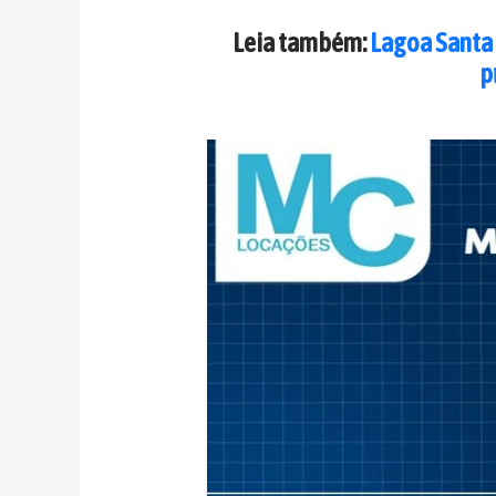
Leia também:
Lagoa Santa 
p