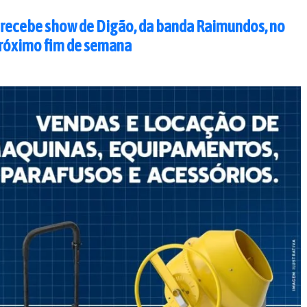
recebe show de Digão, da banda Raimundos, no
róximo fim de semana