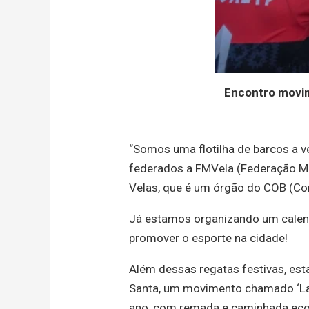
Encontro movim
“Somos uma flotilha de barcos a 
federados a FMVela (Federação Mine
Velas, que é um órgão do COB (Com
Já estamos organizando um calendá
promover o esporte na cidade!
Além dessas regatas festivas, est
Santa, um movimento chamado ‘Lag
ano, com remada e caminhada ecol