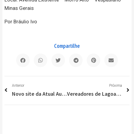
Minas Gerais
Por Bráulio Ivo
Compartilhe
Anterior
P
Anterior
Próxima
Novo site da Atual Auto Peças já está disponível para sua maior comodidade
Vereadores de Lagoa Santa visitam Santa Casa; nova direção apresenta prestação de contas e ampliação de leitos