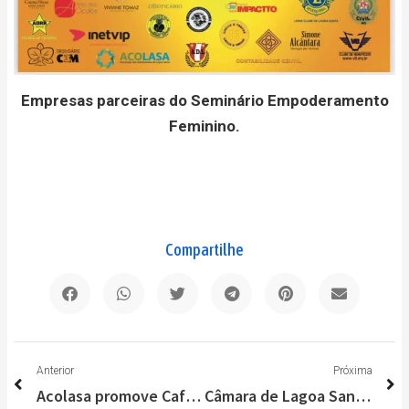
Empresas parceiras do Seminário Empoderamento
Feminino.
Compartilhe
Anterior
P
Anterior
Próxima
Acolasa promove Café da Manhã para celebrar Dia Internacional da Mulher
Câmara de Lagoa Santa entrega comenda “Cecília Dolabela” no Dia Internacional da Mulher