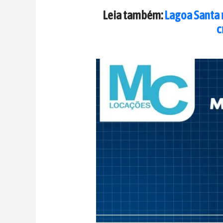
Leia também:
Lagoa Santa 
c