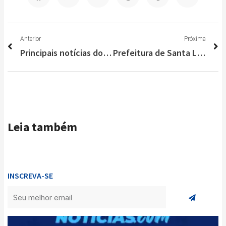
Anterior
P
Anterior
Próxima
Principais notícias do Brasil e do Mundo nesta segunda-feira (21/12)
Prefeitura de Santa Luzia reativa Portal com Guarda Municipal 24h
Leia também
INSCREVA-SE
Enviar