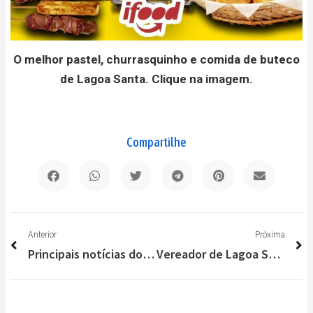
O melhor pastel, churrasquinho e comida de buteco
de Lagoa Santa. Clique na imagem.
Compartilhe
Anterior
P
Anterior
Próxima
Principais notícias do Brasil e do Mundo nesta segunda-feira (5/04)
Vereador de Lagoa Santa, Fabiano Moreira, consegue R$ 150 mil para a saúde