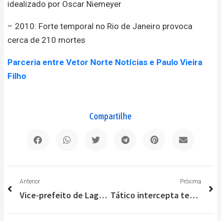
idealizado por Oscar Niemeyer
– 2010: Forte temporal no Rio de Janeiro provoca
cerca de 210 mortes
Parceria entre Vetor Norte Notícias e Paulo Vieira
Filho
Compartilhe
Anterior
P
Anterior
Próxima
Vice-prefeito de Lagoa Santa segue internado no Biocor, em Belo Horizonte
Tático intercepta tentativa de homicídio no Morro Alto, em Vespasiano