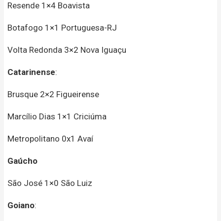
Resende 1×4 Boavista
Botafogo 1×1 Portuguesa-RJ
Volta Redonda 3×2 Nova Iguaçu
Catarinense
:
Brusque 2×2 Figueirense
Marcílio Dias 1×1 Criciúma
Metropolitano 0x1 Avaí
Gaúcho
São José 1×0 São Luiz
Goiano
: