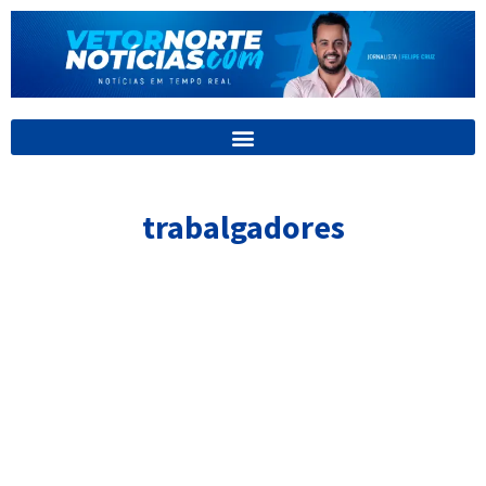
Ir
para
o
conteúdo
trabalgadores