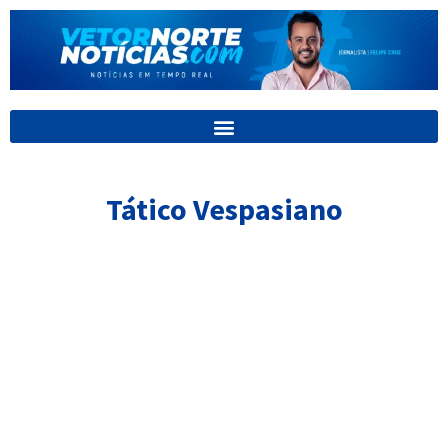
Ir
para
o
conteúdo
Tático Vespasiano