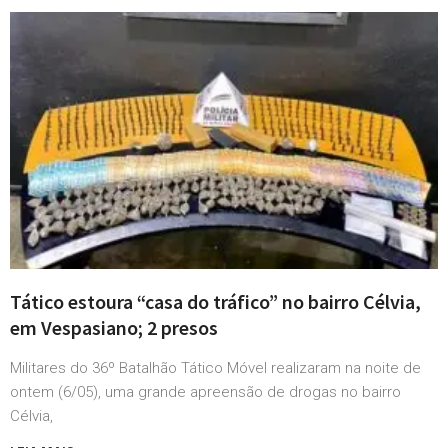
Tático estoura “casa do tráfico” no bairro Célvia,
em Vespasiano; 2 presos
Militares do 36º Batalhão Tático Móvel realizaram na noite de
ontem (6/05), uma grande apreensão de drogas no bairro
Célvia,