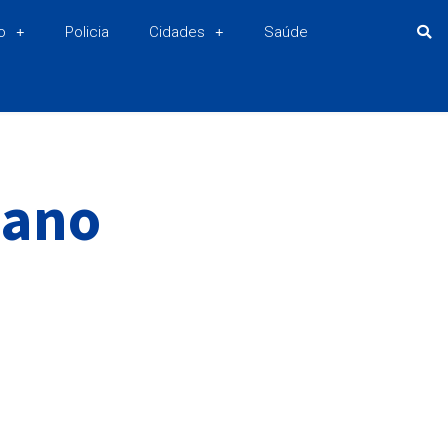
o
Policia
Cidades
Saúde
iano