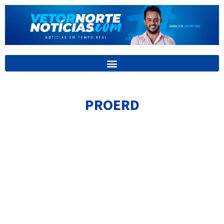
Ir
para
o
conteúdo
PROERD