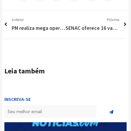
Anterior
P
Anterior
Próxima
PM realiza mega operação de combate ao tráfico de drogas na Serra do Cipó
SENAC oferece 16 vagas de emprego na Grande BH
Leia também
INSCREVA-SE
Enviar