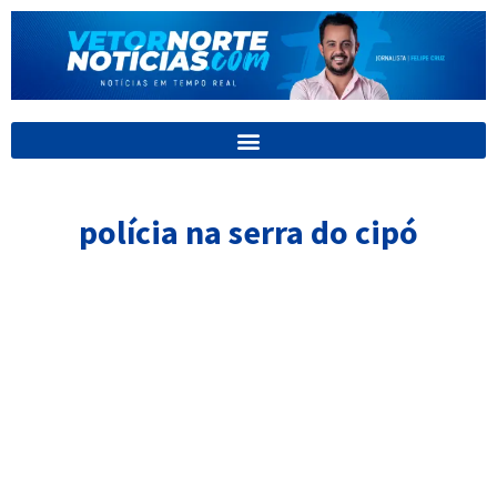
Ir
para
o
conteúdo
polícia na serra do cipó