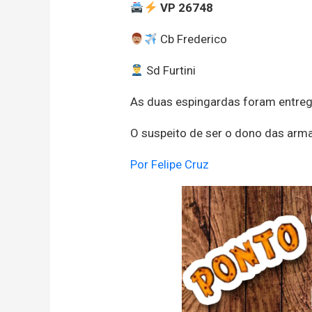
VP 26748
Cb Frederico
Sd Furtini
As duas espingardas foram entregue
O suspeito de ser o dono das arma
Por Felipe Cruz