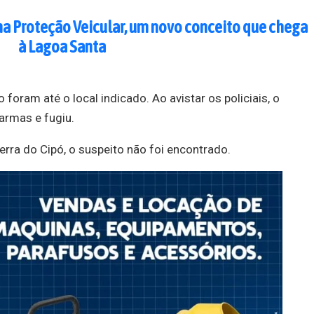
a Proteção Veicular, um novo conceito que chega
à Lagoa Santa
foram até o local indicado. Ao avistar os policiais, o
rmas e fugiu.
ra do Cipó, o suspeito não foi encontrado.