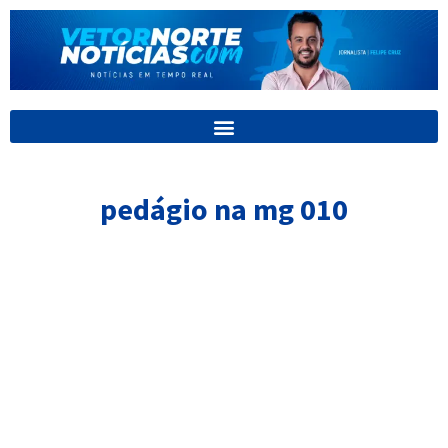
Ir
para
o
conteúdo
pedágio na mg 010