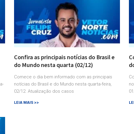
Confira as principais notícias do Brasil e
Co
do Mundo nesta quarta (02/12)
d
Comece o dia bem informado com as principais
Co
a-
notícias do Brasil e do Mundo nesta quarta-feira,
no
02/12. Atualização dos casos
01
LEIA MAIS >>
LE