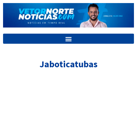
Ir
para
o
conteúdo
Jaboticatubas