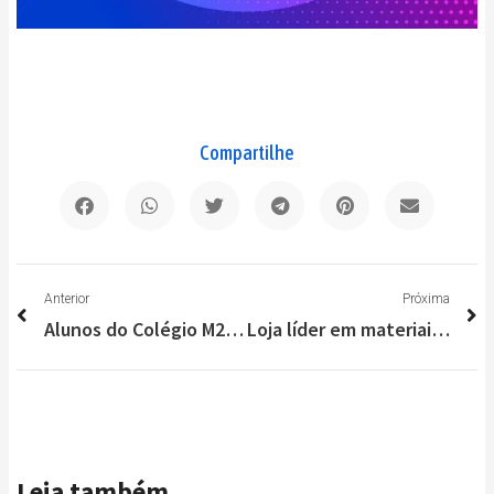
Compartilhe
Anterior
P
Anterior
Próxima
Alunos do Colégio M2 em Lagoa Santa faturam 46 medalhas na OBA
Loja líder em materiais médicos e fisioterápicos é inaugurada em Lagoa Santa
Leia também