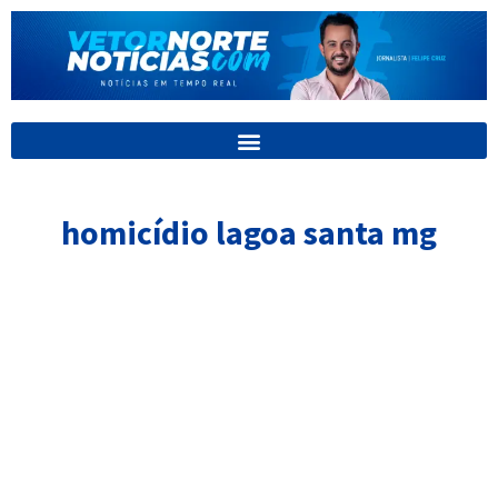
Ir
para
o
conteúdo
homicídio lagoa santa mg