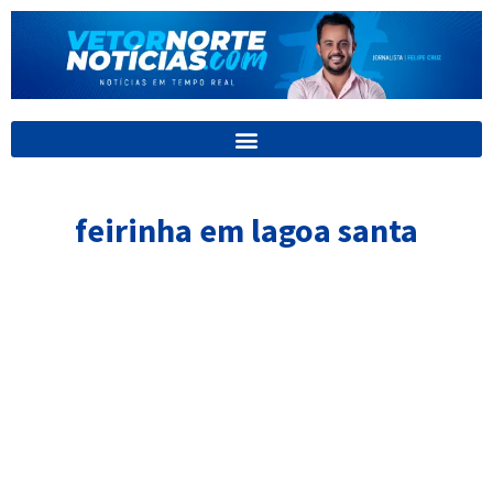
Ir
para
o
conteúdo
feirinha em lagoa santa