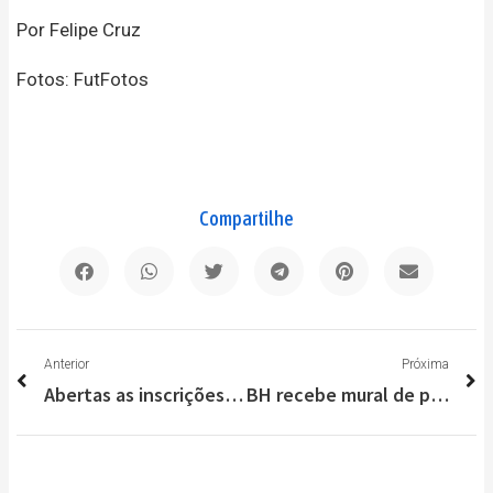
Por Felipe Cruz
Fotos: FutFotos
Compartilhe
Anterior
P
Anterior
Próxima
Abertas as inscrições para o 15º concurso de Queijo Minas Artesanal
BH recebe mural de projeto voltado para poesia e arte urbana feminina