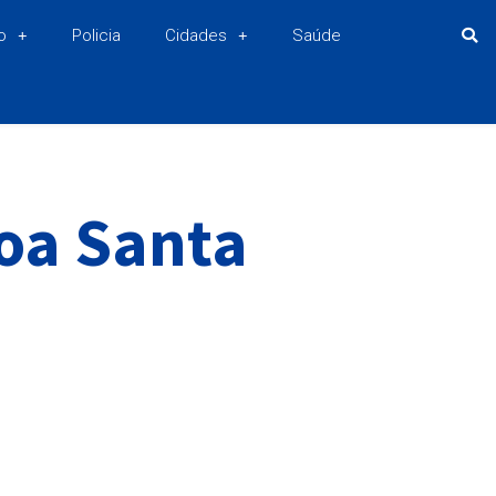
o
Policia
Cidades
Saúde
oa Santa