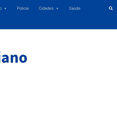
o
Policia
Cidades
Saúde
iano