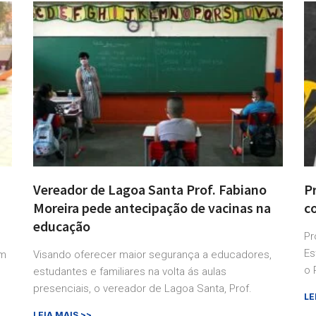
Vereador de Lagoa Santa Prof. Fabiano
P
Moreira pede antecipação de vacinas na
c
educação
Pr
Es
em
Visando oferecer maior segurança a educadores,
o 
estudantes e familiares na volta ás aulas
presenciais, o vereador de Lagoa Santa, Prof.
LE
LEIA MAIS >>