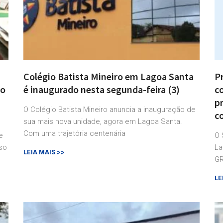
Colégio Batista Mineiro em Lagoa Santa
P
co
é inaugurado nesta segunda-feira (3)
c
pr
O Colégio Batista Mineiro anuncia a inauguração de
c
sua mais nova unidade, agora em Lagoa Santa.
Com uma trajetória centenária
e
O 
so
La
LEIA MAIS >>
GR
LE