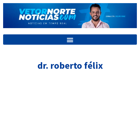
Ir
para
o
conteúdo
dr. roberto félix